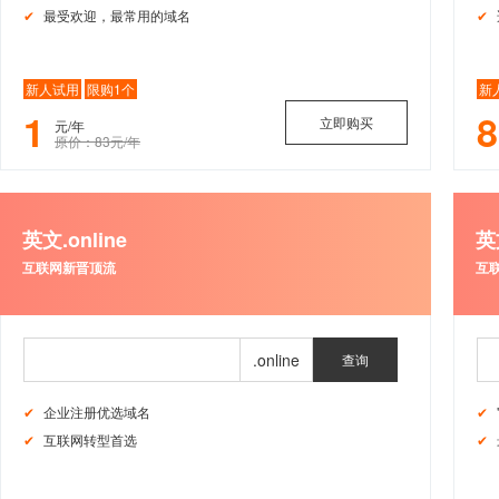
最受欢迎，最常用的域名
新人试用
限购1个
新
1
立即购买
元/年
原价：83元/年
英文.online
英文
互联网新晋顶流
互
查询
企业注册优选域名
互联网转型首选