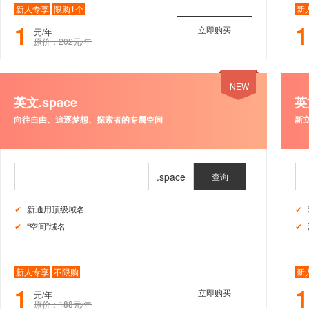
新人专享
限购1个
新
1
立即购买
元/年
原价：202元/年
NEW
英文.space
英
向往自由、追逐梦想、探索者的专属空间
新
查询
新通用顶级域名
“空间”域名
新人专享
不限购
新
1
立即购买
元/年
原价：188元/年