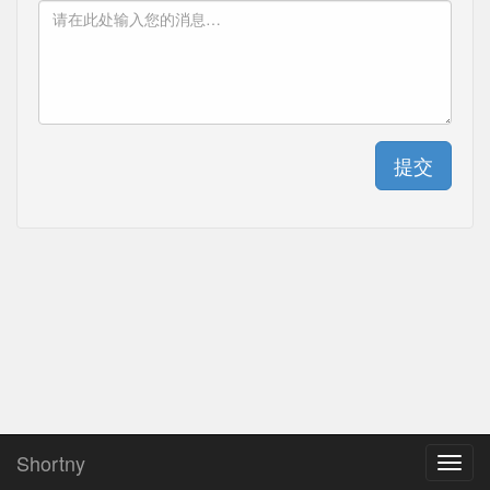
提交
Shortny
Toggl
navig