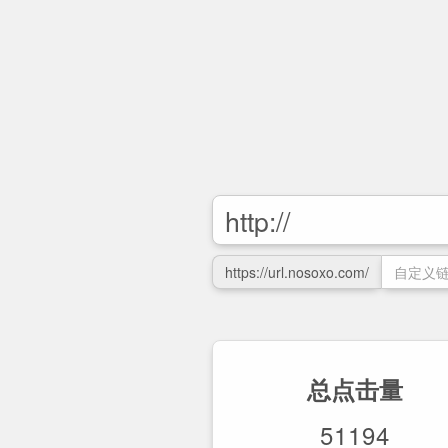
https://url.nosoxo.com/
总点击量
51194