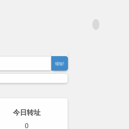
缩短!
今日转址
0