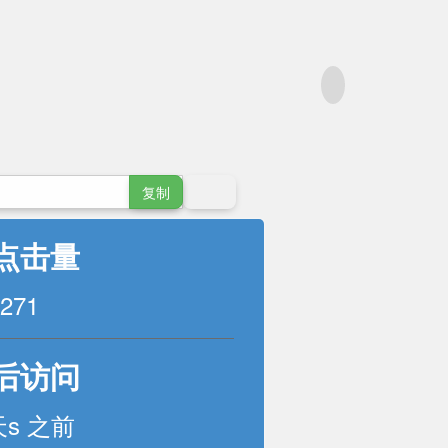
复制
点击量
271
后访问
天s 之前