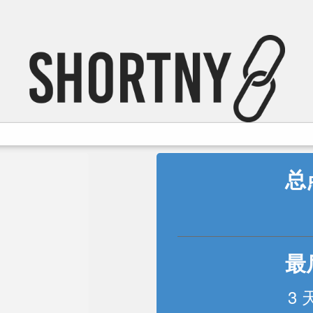
总
最
3 